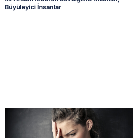
Büyüleyici İnsanlar