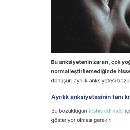
Bu anksiyetenin zararı, çok yo
normalleştirilemediğinde hiss
dönüşür: ayrılık anksiyetesi bozu
Ayrılık anksiyetesinin tanı kr
Bu bozukluğun
teşhis edilmesi
iç
gösteriyor olması gerekir: