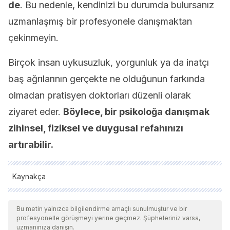
de
. Bu nedenle, kendinizi bu durumda bulursanız
uzmanlaşmış bir profesyonele danışmaktan
çekinmeyin.
Birçok insan uykusuzluk, yorgunluk ya da inatçı
baş ağrılarının gerçekte ne olduğunun farkında
olmadan pratisyen doktorları düzenli olarak
ziyaret eder.
Böylece, bir psikoloğa danışmak
zihinsel, fiziksel ve duygusal refahınızı
artırabilir.
Kaynakça
Tüm alıntı yapılan kaynaklar, kalitelerini, güvenilirliklerini,
güncelliklerini ve geçerliliklerini sağlamak için ekibimiz
Bu metin yalnızca bilgilendirme amaçlı sunulmuştur ve bir
profesyonelle görüşmeyi yerine geçmez. Şüpheleriniz varsa,
tarafından derinlemesine incelendi. Bu makalenin bibliyografisi
uzmanınıza danışın.