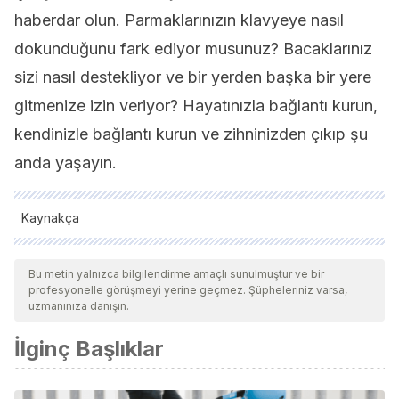
haberdar olun. Parmaklarınızın klavyeye nasıl
dokunduğunu fark ediyor musunuz? Bacaklarınız
sizi nasıl destekliyor ve bir yerden başka bir yere
gitmenize izin veriyor? Hayatınızla bağlantı kurun,
kendinizle bağlantı kurun ve zihninizden çıkıp şu
anda yaşayın.
Kaynakça
Tüm alıntı yapılan kaynaklar, kalitelerini, güvenilirliklerini,
güncelliklerini ve geçerliliklerini sağlamak için ekibimiz
Bu metin yalnızca bilgilendirme amaçlı sunulmuştur ve bir
profesyonelle görüşmeyi yerine geçmez. Şüpheleriniz varsa,
tarafından derinlemesine incelendi. Bu makalenin bibliyografisi
uzmanınıza danışın.
güvenilir ve akademik veya bilimsel doğruluğa sahip olarak
İlginç Başlıklar
kabul edildi.
Gordon, R., & Thir, S. (2013). Here and now. In Materials
Research Society Symposium Proceedings.