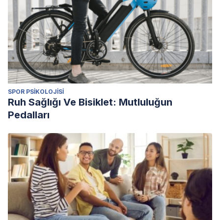
https://doi.org/10.1557/opl.2013.775
Venables, M. (2017). Right here, right now. Plant Engineer.
https://doi.org/10.1049/et.2009.0708
Miles, I. (2005). Be here now. Info.
https://doi.org/10.1108/14636690510587216
SPOR PSIKOLOJISI
Ruh Sağlığı Ve Bisiklet: Mutluluğun
Pedalları