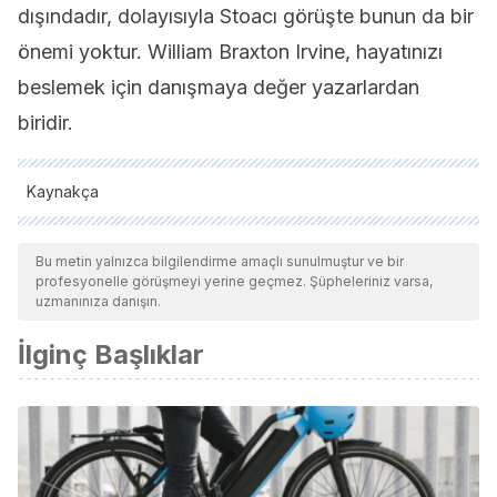
dışındadır, dolayısıyla Stoacı görüşte bunun da bir
önemi yoktur. William Braxton Irvine, hayatınızı
beslemek için danışmaya değer yazarlardan
biridir.
Kaynakça
Tüm alıntı yapılan kaynaklar, kalitelerini, güvenilirliklerini,
güncelliklerini ve geçerliliklerini sağlamak için ekibimiz
Bu metin yalnızca bilgilendirme amaçlı sunulmuştur ve bir
profesyonelle görüşmeyi yerine geçmez. Şüpheleriniz varsa,
tarafından derinlemesine incelendi. Bu makalenin bibliyografisi
uzmanınıza danışın.
güvenilir ve akademik veya bilimsel doğruluğa sahip olarak
İlginç Başlıklar
kabul edildi.
Irvine, W. B. (2019). ¿Por qué duelen los insultos?