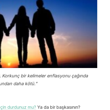
dir. Korkunç bir kelimeler enflasyonu çağında
undan daha kötü.”
 için durdunuz mu?
Ya da bir başkasının?