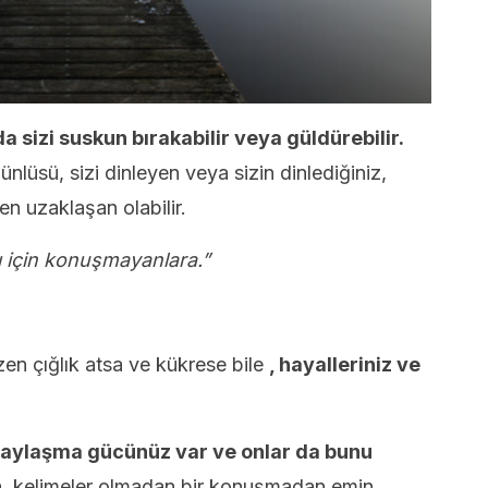
 sizi suskun bırakabilir veya güldürebilir.
nlüsü, sizi dinleyen veya sizin dinlediğiniz,
den uzaklaşan olabilir.
arı için konuşmayanlara.”
en çığlık atsa ve kükrese bile
, hayalleriniz ve
paylaşma gücünüz var ve onlar da bunu
 kelimeler olmadan bir konuşmadan emin