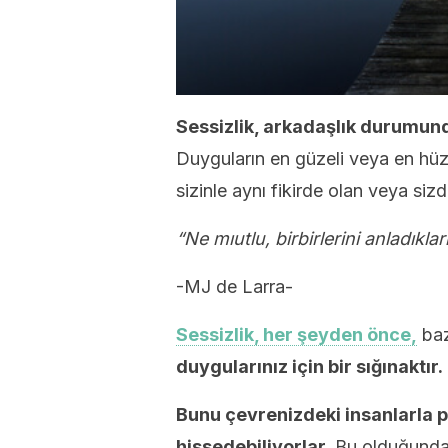
Sessizlik, arkadaşlık durumunda
Duyguların en güzeli veya en hüzü
sizinle aynı fikirde olan veya siz
“Ne mıutlu, birbirlerini anladıkl
-MJ de Larra-
Sessizlik, her şeyden önce,
baz
duygularınız için bir sığınaktır.
Bunu çevrenizdeki insanlarla 
hissedebiliyorlar.
Bu olduğunda,