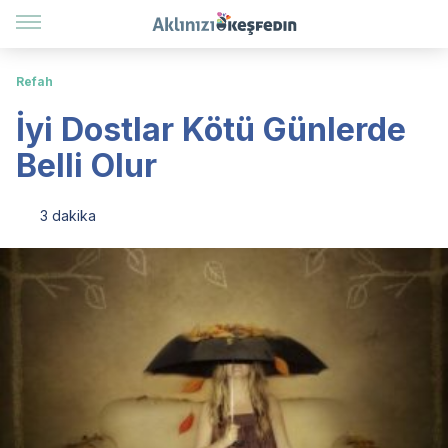
Refah
İyi Dostlar Kötü Günlerde
Belli Olur
3 dakika