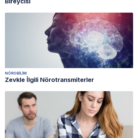
Bireycisi
NÖROBILIM
Zevkle İlgili Nörotransmiterler