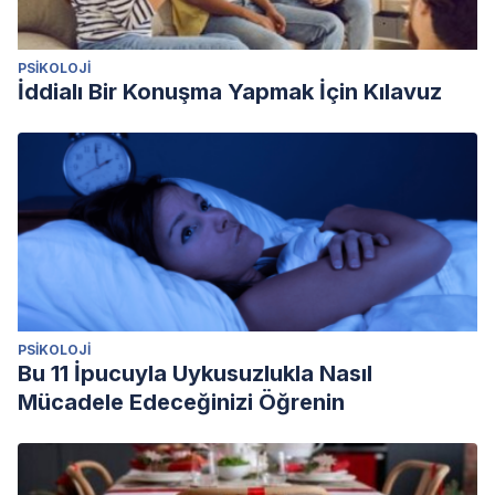
PSIKOLOJI
İddialı Bir Konuşma Yapmak İçin Kılavuz
PSIKOLOJI
Bu 11 İpucuyla Uykusuzlukla Nasıl
Mücadele Edeceğinizi Öğrenin