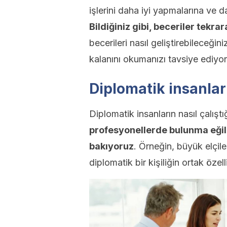
işlerini daha iyi yapmalarına ve da
Bildiğiniz gibi, beceriler tekrar
becerileri nasıl geliştirebileceği
kalanını okumanızı tavsiye ediyo
Diplomatik insanları
Diplomatik insanların nasıl çalışt
profesyonellerde bulunma eğilim
bakıyoruz
. Örneğin, büyük elçil
diplomatik bir kişiliğin ortak özel