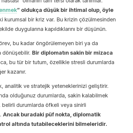
 hastası” olmanın tam tersi olarak tanımlar.
rlenmek
” oldukça düşük bir ihtimal olup, öyle
ki kurumsal bir kriz var. Bu krizin çözülmesinden
şekilde duygularına kapıldıklarını bir düşünün.
örev, bu kadar öngörülemeyen biri ya da
a dönüşebilir.
Bir diplomatın sakin bir mizaca
ıca, bu tür bir tutum, özellikle stresli durumlarda
er kazanır.
nalitik ve stratejik yeteneklerinizi geliştirir.
ında olduğunuz durumlarda, sakin kalabilmek
 belirli durumlarda öfkeli veya sinirli
z.
Ancak buradaki püf nokta, diplomatik
trol altında tutabileceklerini bilmeleridir.