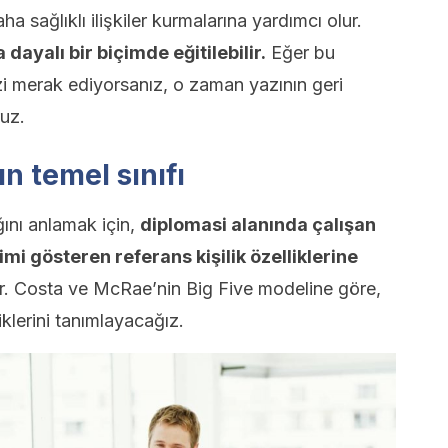
ha sağlıklı ilişkiler kurmalarına yardımcı olur.
a dayalı bir biçimde eğitilebilir.
Eğer bu
nizi merak ediyorsanız, o zaman yazının geri
ruz.
n temel sınıfı
ığını anlamak için,
diplomasi alanında çalışan
i gösteren referans kişilik özelliklerine
er. Costa ve McRae’nin Big Five modeline göre,
liklerini tanımlayacağız.