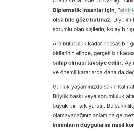
Costa ve McRae bu özelliği ”sinir
Diplomatik insanlar için, ”
sini
olsa bile göze batmaz
. Diyelim 
sorumlu olan kişilerin, kolay bir 
Ara buluculuk kadar hassas bir g
birilerinin elinde, gerçek bir kaos
sahip olması tavsiye edilir
. Ayr
ve önemli kararlarda daha da değ
Günlük yaşamınızda sakin kalmak, a
Büyük baskı veya sorumluluk alt
büyük bir fark yaratır. Bu sakinlik,
olamayacağınız anlamına gelme
insanların duygularını nasıl kon