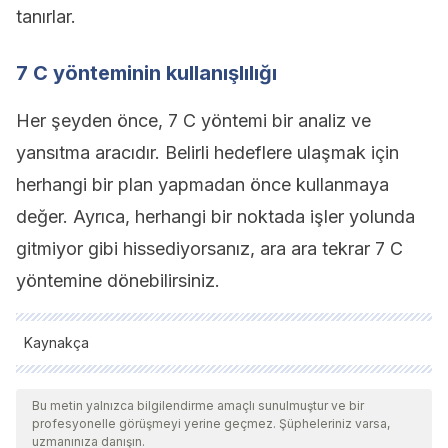
tanırlar.
7 C yönteminin kullanışlılığı
Her şeyden önce, 7 C yöntemi bir analiz ve
yansıtma aracıdır. Belirli hedeflere ulaşmak için
herhangi bir plan yapmadan önce kullanmaya
değer. Ayrıca, herhangi bir noktada işler yolunda
gitmiyor gibi hissediyorsanız, ara ara tekrar 7 C
yöntemine dönebilirsiniz.
Kaynakça
Tüm alıntı yapılan kaynaklar, kalitelerini, güvenilirliklerini,
güncelliklerini ve geçerliliklerini sağlamak için ekibimiz
Bu metin yalnızca bilgilendirme amaçlı sunulmuştur ve bir
profesyonelle görüşmeyi yerine geçmez. Şüpheleriniz varsa,
tarafından derinlemesine incelendi. Bu makalenin bibliyografisi
uzmanınıza danışın.