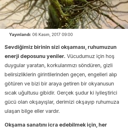
Yayınlandı
:
06 Kasım, 2017 09:00
Sevdiğimiz birinin sizi okşaması, ruhumuzun
enerji deposunu yeniler.
Vücudumuz için hoş
duygular yaratan, korkularımızı söndüren, gizli
belirsizliklerin girintilerinden geçen, engelleri alıp
götüren ve bizi bir araya getiren bir okyanusun
sıcak uğultusu gibidir. Gerçek şudur ki iyileştirici
gücü olan okşayışlar, derimizi okşayıp ruhumuza
ulaşan bilge eller vardır.
Okşama sanatını icra edebilmek için, her