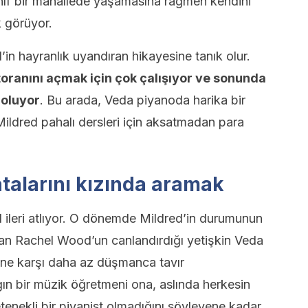
sınıf bir mahallede yaşamasına rağmen kendini
 görüyor.
in hayranlık uyandıran hikayesine tanık olur.
toranını açmak için çok çalışıyor ve sonunda
 oluyor
. Bu arada, Veda piyanoda harika bir
ldred pahalı dersleri için aksatmadan para
atalarını kızında aramak
l ileri atlıyor. O dönemde Mildred’in durumunun
Evan Rachel Wood’un canlandırdığı yetişkin Veda
ine karşı daha az düşmanca tavır
gın bir müzik öğretmeni ona, aslında herkesin
etenekli bir piyanist olmadığını söyleyene kadar.