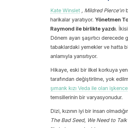
Kate Winslet
, Mildred Pierce’ın
b
harikalar yaratıyor.
Yönetmen To
Raymond ile birlikte yazdı
. İki
Dönem ayarı şaşırtıcı derecede ge
tabaklardaki yemekler ve hatta bi
anlamıyla yansıtıyor.
Hikaye, eski bir ilkel korkuya yen
tarafından değiştirilme, yok edi
şımarık kızı Veda ile olan işkenceli
temsillerinin bir varyasyonudur.
Dizi, kızının iyi bir insan olmadığ
The Bad Seed
,
We Need to Talk