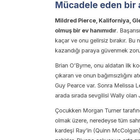
Mücadele eden bir
Mildred Pierce, Kaliforniya, G
olmuş bir ev hanımıdır
. Başarıs
kaçar ve onu gelirsiz bırakır. Bu
kazandığı paraya güvenmek zoru
Brian O’Byrne, onu aldatan ilk ko
çıkaran ve onun bağımsızlığını 
Guy Pearce var. Sonra Melissa Le
arada sırada sevgilisi Wally ola
Çocukken Morgan Turner tarafında
olmak üzere, neredeyse tüm sahne
kardeşi Ray’in (Quinn McColgan) 