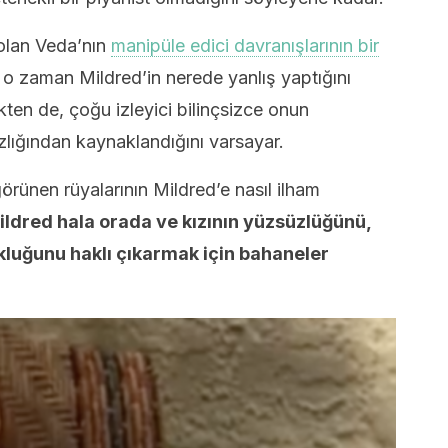
 olan Veda’nın
manipüle edici davranışlarının bir
 o zaman Mildred’in nerede yanlış yaptığını
ten de, çoğu izleyici bilinçsizce onun
zlığından kaynaklandığını varsayar.
örünen rüyalarının Mildred’e nasıl ilham
ildred hala orada ve kızının yüzsüzlüğünü,
kluğunu haklı çıkarmak için bahaneler