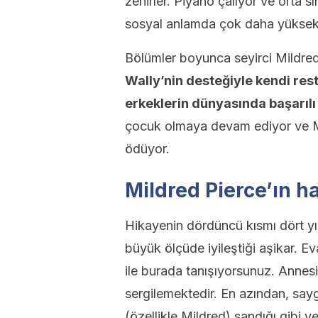
zehirler. Piyano çalıyor ve orta 
sosyal anlamda çok daha yüksek
Bölümler boyunca seyirci Mildred’
Wally’nin desteğiyle kendi res
erkeklerin dünyasında başarılı
çocuk olmaya devam ediyor ve Mi
ödüyor.
Mildred Pierce’ın h
Hikayenin dördüncü kısmı dört yı
büyük ölçüde iyileştiği aşikar. 
ile burada tanışıyorsunuz. Annes
sergilemektedir. En azından, say
(özellikle Mildred) sandığı gibi y