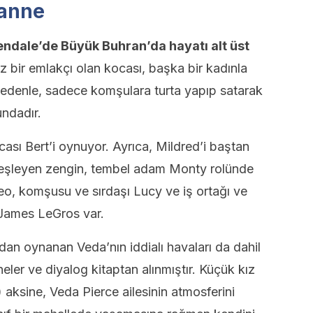
 anne
lendale’de Büyük Buhran’da hayatı alt üst
ız bir emlakçı olan kocası, başka bir kadınla
 nedenle, sadece komşulara turta yapıp satarak
ndadır.
cası Bert’i oynuyor. Ayrıca, Mildred’i baştan
ateşleyen zengin, tembel adam Monty rolünde
o, komşusu ve sırdaşı Lucy ve iş ortağı ve
n James LeGros var.
n oynanan Veda’nın iddialı havaları da dahil
ler ve diyalog kitaptan alınmıştır. Küçük kız
aksine, Veda Pierce ailesinin atmosferini