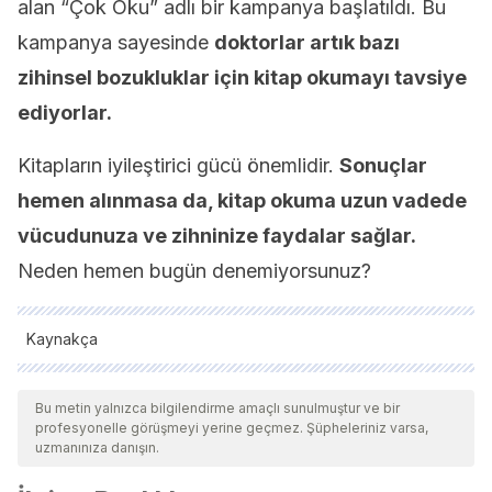
alan “Çok Oku” adlı bir kampanya başlatıldı. Bu
kampanya sayesinde
doktorlar artık bazı
zihinsel bozukluklar için kitap okumayı tavsiye
ediyorlar.
Kitapların iyileştirici gücü önemlidir.
Sonuçlar
hemen alınmasa da, kitap okuma uzun vadede
vücudunuza ve zihninize faydalar sağlar.
Neden hemen bugün denemiyorsunuz?
Kaynakça
Tüm alıntı yapılan kaynaklar, kalitelerini, güvenilirliklerini,
güncelliklerini ve geçerliliklerini sağlamak için ekibimiz
Bu metin yalnızca bilgilendirme amaçlı sunulmuştur ve bir
profesyonelle görüşmeyi yerine geçmez. Şüpheleriniz varsa,
tarafından derinlemesine incelendi. Bu makalenin bibliyografisi
uzmanınıza danışın.
güvenilir ve akademik veya bilimsel doğruluğa sahip olarak