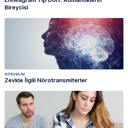
Enneagram Tip Dört: Romantiklerin
Bireycisi
NÖROBILIM
Zevkle İlgili Nörotransmiterler