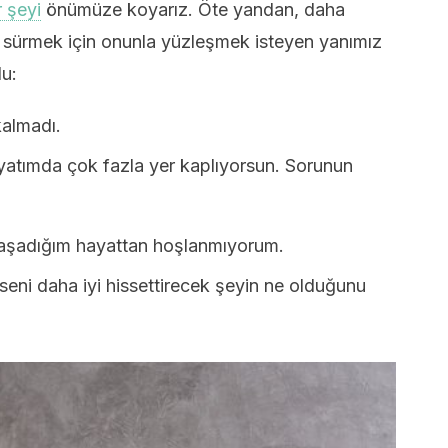
r şeyi
önümüze koyarız. Öte yandan, daha
 sürmek için onunla yüzleşmek isteyen yanımız
lu:
almadı.
yatımda çok fazla yer kaplıyorsun. Sorunun
şadığım hayattan hoşlanmıyorum.
eni daha iyi hissettirecek şeyin ne olduğunu