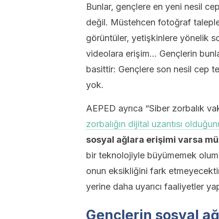
Bunlar, gençlere en yeni nesil cep
değil. Müstehcen fotoğraf taleple
görüntüler, yetişkinlere yönelik
videolara erişim… Gençlerin bun
basittir: Gençlere son nesil cep t
yok.
AEPED ayrıca “Siber zorbalık vak
zorbalığın dijital uzantısı olduğun
sosyal ağlara erişimi varsa m
bir teknolojiyle büyümemek oluml
onun eksikliğini fark etmeyecekt
yerine daha uyarıcı faaliyetler ya
Gençlerin sosyal ağ