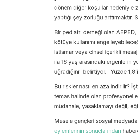
dönem diğer koşullar nedeniyle z
yaptığı şey zorluğu arttırmaktır. S
Bir pediatri derneği olan AEPED, 
kötüye kullanımı engelleyebileceği
istismar veya cinsel içerikli mesa
ila 16 yaş arasındaki ergenlerin y
uğradığını” belirtiyor. “Yüzde 1,8’
Bu riskler nasıl en aza indirilir? 
temas halinde olan profesyoneller
müdahale, yasaklamayı değil, eğiti
Mesele gençleri sosyal medyadan
eylemlerinin sonuçlarından
haberd