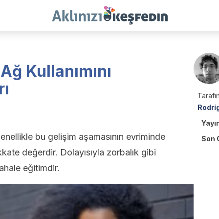
 Ağ Kullanımını
rı
Tarafın
Rodrí
Yayı
genellikle bu gelişim aşamasının evriminde
Son 
ikkate değerdir. Dolayısıyla zorbalık gibi
ahale eğitimdir.