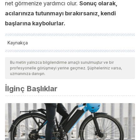
net görmenize yardımcı olur.
Sonuç olarak,
acılarınıza tutunmayı bırakırsanız, kendi
başlarına kaybolurlar.
Kaynakça
Tüm alıntı yapılan kaynaklar, kalitelerini, güvenilirliklerini,
güncelliklerini ve geçerliliklerini sağlamak için ekibimiz
Bu metin yalnızca bilgilendirme amaçlı sunulmuştur ve bir
profesyonelle görüşmeyi yerine geçmez. Şüpheleriniz varsa,
tarafından derinlemesine incelendi. Bu makalenin bibliyografisi
uzmanınıza danışın.
güvenilir ve akademik veya bilimsel doğruluğa sahip olarak
İlginç Başlıklar
kabul edildi.
Braicovich, Rodrigo Sebastián. La posibilidad de la “acción
libre” en las disertaciones de Epicteto. Rev. filos [Internet].
2008 [citado 2022-06-29], 64: 17-31. Disponible en:
https://www.scielo.cl/scielo.php?pid=S0718-
43602008000100002&script=sci_arttext