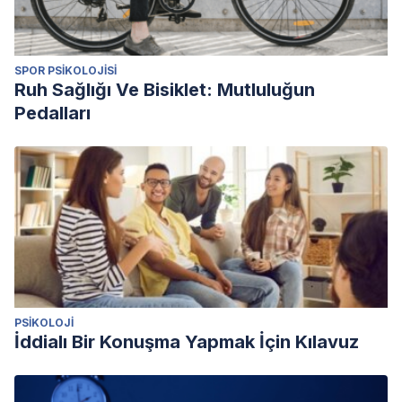
Meléndez G. Sobre el “arte de vivir” en Epícteto. Eidos
[Internet]. 2014 [consultado el 29 de junio de 2022]; (20):
271-310. Disponible en:
SPOR PSIKOLOJISI
http://www.scielo.org.co/scielo.php?
Ruh Sağlığı Ve Bisiklet: Mutluluğun
script=sci_arttext&pid=S1692-
Pedalları
88572014000100012&lng=en&nrm=iso&tlng=es
PSIKOLOJI
İddialı Bir Konuşma Yapmak İçin Kılavuz