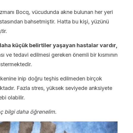
uzmanı Bocq, vücudunda akne bulunan her yeri
stasından bahsetmiştir. Hatta bu kişi, yüzünü
ir.
ha küçük belirtiler yaşayan hastalar vardır,
ası ve tedavi edilmesi gereken önemli bir kısmının
östermektedir.
kenine inip doğru teşhis edilmeden birçok
ktadır. Fazla stres, yüksek seviyede anksiyete
i olabilir.
kaç bilgi daha öğrenelim.