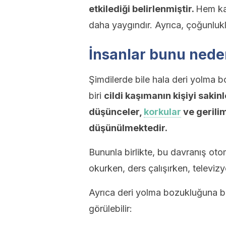
etkilediği belirlenmiştir.
Hem ka
daha yaygındır. Ayrıca, çoğunlukla
İnsanlar bunu nede
Şimdilerde bile hala deri yolma b
biri
cildi kaşımanın kişiyi sakin
düşünceler,
korkular
ve gerili
düşünülmektedir.
Bununla birlikte, bu davranış otom
okurken, ders çalışırken, televiz
Ayrıca deri yolma bozukluğuna baş
görülebilir: