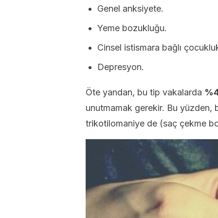
Genel anksiyete.
Yeme bozukluğu.
Cinsel istismara bağlı çocuklu
Depresyon.
Öte yandan, bu tip vakalarda
%4
unutmamak gerekir. Bu yüzden, b
trikotilomaniye de (saç çekme b