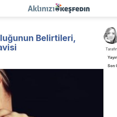
uğunun Belirtileri,
visi
Tarafın
Yayı
Son 