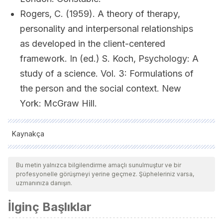
Rogers, C. (1959). A theory of therapy,
personality and interpersonal relationships
as developed in the client-centered
framework. In (ed.) S. Koch, Psychology: A
study of a science. Vol. 3: Formulations of
the person and the social context. New
York: McGraw Hill.
Kaynakça
Tüm alıntı yapılan kaynaklar, kalitelerini, güvenilirliklerini,
güncelliklerini ve geçerliliklerini sağlamak için ekibimiz
Bu metin yalnızca bilgilendirme amaçlı sunulmuştur ve bir
profesyonelle görüşmeyi yerine geçmez. Şüpheleriniz varsa,
tarafından derinlemesine incelendi. Bu makalenin bibliyografisi
uzmanınıza danışın.
güvenilir ve akademik veya bilimsel doğruluğa sahip olarak
İlginç Başlıklar
kabul edildi.
Lamoutte, E. M. C. (1989). El proceso educativo según Carl