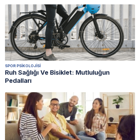
R. Rogers: la igualdad y formación de la persona.
Revista
interuniversitaria de formación del profesorado
, (6), 599-
603.
Rogers, C. (2011). El proceso de convertirse en persona.
Madrid: Paidós Ibérica.
Rogers, C. (1989). La persona como centro. Barcelona:
Herder.
SPOR PSIKOLOJISI
Rogers, C. (1951). Client-centered therapy: Its current
Ruh Sağlığı Ve Bisiklet: Mutluluğun
practice, implications and theory. London: Constable.
Pedalları
Rogers, C. (1959). A theory of therapy, personality and
interpersonal relationships as developed in the client-
centered framework. In (ed.) S. Koch,
Psychology: A study
of a science. Vol. 3: Formulations of the person and the
social context
. New York: McGraw Hill.