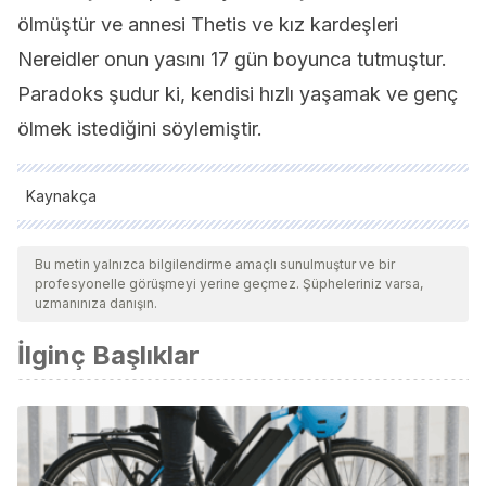
ölmüştür ve annesi Thetis ve kız kardeşleri
Nereidler onun yasını 17 gün boyunca tutmuştur.
Paradoks şudur ki, kendisi hızlı yaşamak ve genç
ölmek istediğini söylemiştir.
Kaynakça
Tüm alıntı yapılan kaynaklar, kalitelerini, güvenilirliklerini,
güncelliklerini ve geçerliliklerini sağlamak için ekibimiz
Bu metin yalnızca bilgilendirme amaçlı sunulmuştur ve bir
profesyonelle görüşmeyi yerine geçmez. Şüpheleriniz varsa,
tarafından derinlemesine incelendi. Bu makalenin bibliyografisi
uzmanınıza danışın.
güvenilir ve akademik veya bilimsel doğruluğa sahip olarak
İlginç Başlıklar
kabul edildi.
Zukerfeld, R., & Zukerfeld, R. Z. Psicoanálisis en el siglo XXI: el
mito de Aquiles. Sobre ideales culturales y vulnerabilidad.
Docta
,
3
, p-28.