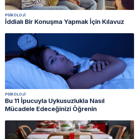
PSIKOLOJI
İddialı Bir Konuşma Yapmak İçin Kılavuz
PSIKOLOJI
Bu 11 İpucuyla Uykusuzlukla Nasıl
Mücadele Edeceğinizi Öğrenin