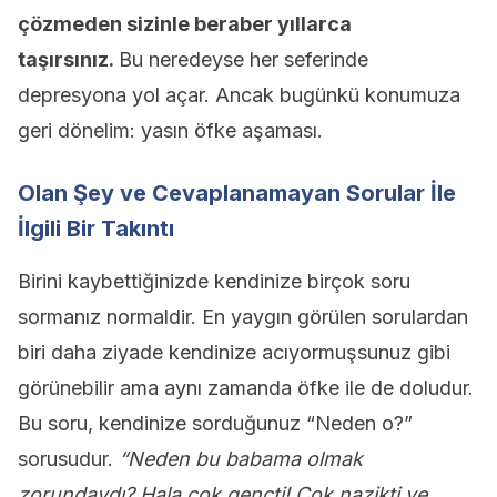
çözmeden sizinle beraber yıllarca
taşırsınız.
Bu neredeyse her seferinde
depresyona yol açar. Ancak bugünkü konumuza
geri dönelim: yasın öfke aşaması.
Olan Şey ve Cevaplanamayan Sorular İle
İlgili Bir Takıntı
Birini kaybettiğinizde kendinize birçok soru
sormanız normaldir. En yaygın görülen sorulardan
biri daha ziyade kendinize acıyormuşsunuz gibi
görünebilir ama aynı zamanda öfke ile de doludur.
Bu soru, kendinize sorduğunuz “Neden o?”
sorusudur.
“Neden bu babama olmak
zorundaydı? Hala çok gençti! Çok nazikti ve