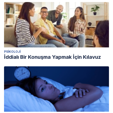
https://doi.org/10.3928/00485713-20081001-10
Kübler-Ross, E. & Kessler, D
(2016). Sobre el duelo y el
dolor. Ed. Luciérnagas CAS.
National Center for Complementary and Integrative Health.
(2021).
Relaxation Techniques: What You Need To Know
.
Accessed 15 May 2023.
https://www.nccih.nih.gov/health/relaxation-techniques-
PSIKOLOJI
what-you-need-to-know
İddialı Bir Konuşma Yapmak İçin Kılavuz
Neimeyer, R., (2007).
Aprender de la pérdida. Una guía
para afrontar el duelo. Ed. Paidós.
O’Connor, N., (2007)
. Déjalos ir con amor. La aceptación
del duelo. Ed. Trillas.
Thompson, K. I., Chau, M., Hill, L. D., Lorenzetti, M. S., Fins,
A. I., & Tartar, J. (2022). Acute sleep deprivation disrupts
emotion, cognition, inflammation, and cortisol in young
healthy adults.
Frontiers in Behavioral Neuroscience
, 16, 1-