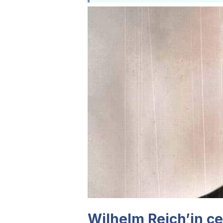
Wilhelm Reich’in çel