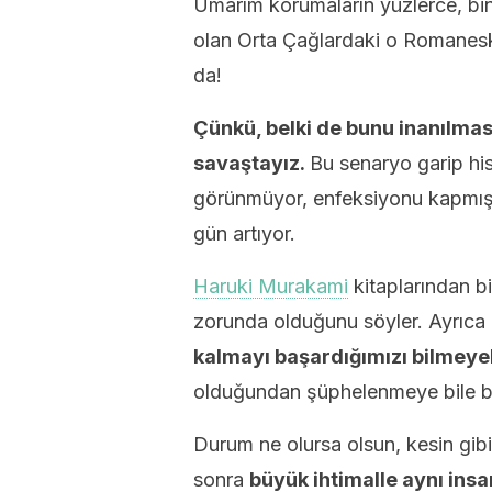
Umarım korumaların yüzlerce, bin
olan Orta Çağlardaki o Romanesk ki
da!
Çünkü, belki de bunu inanılmas
savaştayız.
Bu senaryo garip hi
görünmüyor, enfeksiyonu kapmış i
gün artıyor.
Haruki Murakami
kitaplarından b
zorunda olduğunu söyler. Ayrıca d
kalmayı başardığımızı bilmeyeb
olduğundan şüphelenmeye bile ba
Durum ne olursa olsun, kesin gibi
sonra
büyük ihtimalle aynı ins