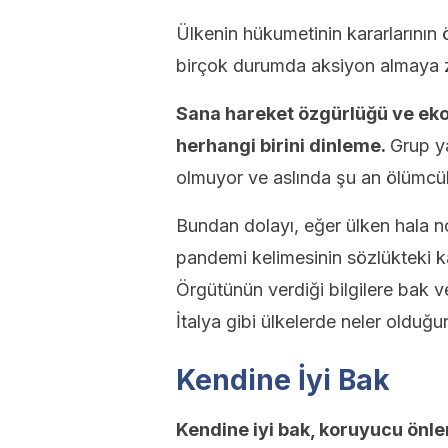
Ülkenin hükumetinin kararlarının
birçok durumda aksiyon almaya z
Sana hareket özgürlüğü ve eko
herhangi birini dinleme.
Grup ya
olmuyor ve aslında şu an ölümcül
Bundan dolayı, eğer ülken hala n
pandemi kelimesinin sözlükteki kar
Örgütünün verdiği bilgilere bak v
İtalya gibi ülkelerde neler olduğ
Kendine İyi Bak
Kendine iyi bak, koruyucu önle