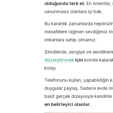
olduğunda terk et.
En önemlisi, 
savunmasız olanlara iyi bak.
Bu karanlık zamanlarda hepimizin
mesafelere rağmen sevdiğimiz ins
imkanlara sahip olmamız.
Şimdilerde, sevgiye ve sevdikler
düzleştirmek
için
evinde kalar
kolay.
Telefonunu kullan, yapabildiğin k
duygular paylaş. Sadece evde ol
basit gerçek dolayısıyla kendinl
en belirleyici olanlar.