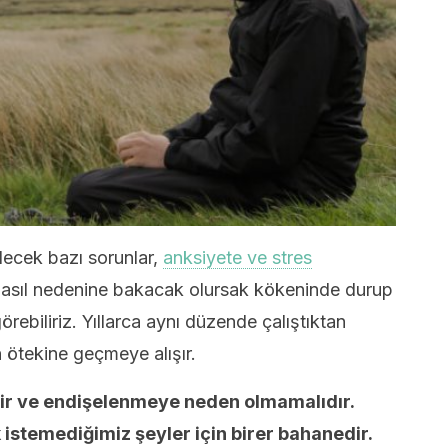
ecek bazı sorunlar,
anksiyete ve stres
n asıl nedenine bakacak olursak kökeninde durup
biliriz. Yıllarca aynı düzende çalıştıktan
 ötekine geçmeye alışır.
ldir ve endişelenmeye neden olmamalıdır.
istemediğimiz şeyler için birer bahanedir.