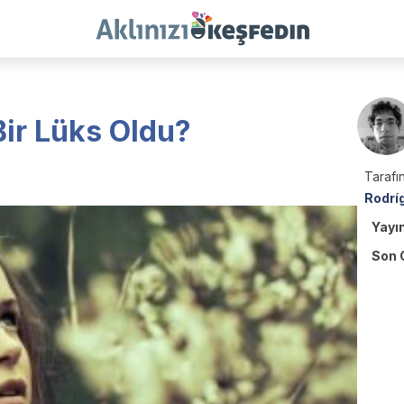
Bir Lüks Oldu?
Tarafın
Rodrí
Yayı
Son 