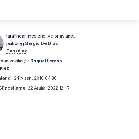
tarafından incelendi ve onaylandı.
psikolog
Sergio De Dios
González
dan yazılmıştır
Raquel Lemos
guez
nlandı
:
24 Nisan, 2018 04:30
Güncelleme:
22 Aralık, 2022 12:47