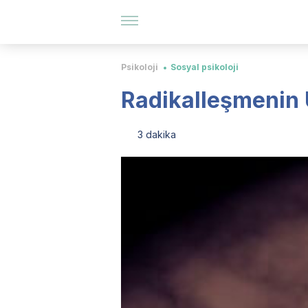
Psikoloji
Sosyal psikoloji
Radikalleşmenin 
3 dakika