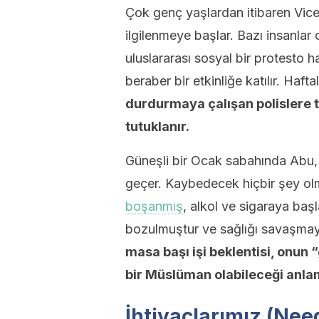
Çok genç yaşlardan itibaren Vic
ilgilenmeye başlar. Bazı insanla
uluslararası sosyal bir protesto 
beraber bir etkinliğe katılır. Haft
durdurmaya çalışan polislere ta
tutuklanır.
Güneşli bir Ocak sabahında Abu, 
geçer. Kaybedecek hiçbir şey ol
boşanmış
, alkol ve sigaraya baş
bozulmuştur ve sağlığı savaşmay
masa başı işi beklentisi, onun
bir Müslüman olabileceği anla
İhtiyaçlarımız (Nee