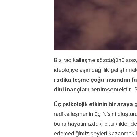
Biz radikalleşme sözcüğünü sosyal
ideolojiye aşırı bağlılık geliştirm
radikalleşme çoğu insandan far
dini inançları benimsemektir.
P
Üç psikolojik etkinin bir araya
radikalleşmenin üç N’sini oluşturu
buna hayatımızdaki eksiklikler de 
edemediğimiz şeyleri kazanmak içi