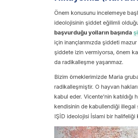
Önem konusunu incelemeye başlad
ideolojisinin şiddet eğilimli olduğ
başvurduğu yolların başında
ş
için inançlarımızda şiddeti mazur
şiddete izin vermiyorsa, önem ka
da radikalleşme yaşanmaz.
Bizim örneklerimizde Maria gruba
radikalleşmiştir. O hayvan haklar
kabul eder. Vicente’nin katıldığı
kendisinin de kabullendiği illega
IŞİD ideolojisi İslami bir halifeliği