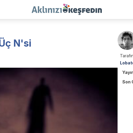
Üç N'si
Tarafın
Lobat
Yayı
Son 