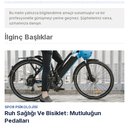
Tüm alıntı yapılan kaynaklar, kalitelerini, güvenilirliklerini,
güncelliklerini ve geçerliliklerini sağlamak için ekibimiz
Bu metin yalnızca bilgilendirme amaçlı sunulmuştur ve bir
profesyonelle görüşmeyi yerine geçmez. Şüpheleriniz varsa,
tarafından derinlemesine incelendi. Bu makalenin bibliyografisi
uzmanınıza danışın.
güvenilir ve akademik veya bilimsel doğruluğa sahip olarak
İlginç Başlıklar
kabul edildi.
Soto Pérez, F. Franco Martín, M. y Jiménez Gómez, F.
(2010). Tecnologías y neuropsicología: hacia una ciber-
neuropsicología.
Cuadernos de neuropsicología, 4
(2), 112-
130.
SPOR PSIKOLOJISI
Ruh Sağlığı Ve Bisiklet: Mutluluğun
Pedalları