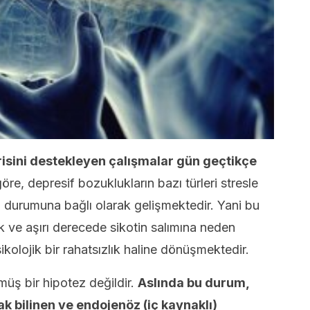
sini destekleyen çalışmalar gün geçtikçe
re, depresif bozuklukların bazı türleri stresle
n durumuna bağlı olarak gelişmektedir. Yani bu
k ve aşırı derecede sikotin salımına neden
olojik bir rahatsızlık haline dönüşmektedir.
lmüş bir hipotez değildir.
Aslında bu durum,
ak bilinen ve endojenöz (iç kaynaklı)