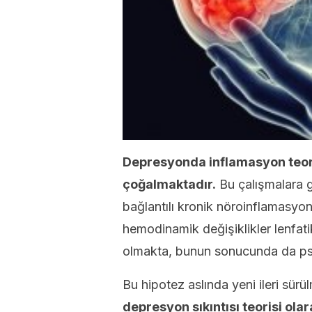
Depresyonda inflamasyon teori
çoğalmaktadır.
Bu çalışmalara gö
bağlantılı kronik nöroinflamasyo
hemodinamik değişiklikler lenfati
olmakta, bunun sonucunda da psik
Bu hipotez aslında yeni ileri sürü
depresyon sıkıntısı teorisi olar