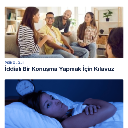
population-based LIFE-adult-study.
Journal of Affective
Disorders
,
235
, 399–406.
https://doi.org/10.1016/j.jad.2018.04.073
PSIKOLOJI
İddialı Bir Konuşma Yapmak İçin Kılavuz