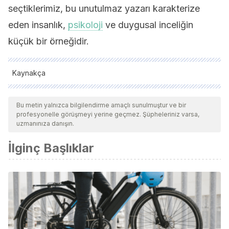
seçtiklerimiz, bu unutulmaz yazarı karakterize
eden insanlık,
psikoloji
ve duygusal inceliğin
küçük bir örneğidir.
Kaynakça
Tüm alıntı yapılan kaynaklar, kalitelerini, güvenilirliklerini,
güncelliklerini ve geçerliliklerini sağlamak için ekibimiz
Bu metin yalnızca bilgilendirme amaçlı sunulmuştur ve bir
profesyonelle görüşmeyi yerine geçmez. Şüpheleriniz varsa,
tarafından derinlemesine incelendi. Bu makalenin bibliyografisi
uzmanınıza danışın.
güvenilir ve akademik veya bilimsel doğruluğa sahip olarak
İlginç Başlıklar
kabul edildi.
Allende, I. (2014).
La casa de los espíritus
. Plaza & Janés.
Allende, I. (2017).
Cuentos de Eva Luna
. Vintage Espanol.
Allende, I. (2017).
De amor y de sombra
. Vintage Espanol.
Allende, I. (2016).
Hija de la fortuna
. Plaza & Janés.