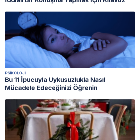
İddialı Bir Konuşma Yapmak İçin Kılavuz
PSIKOLOJI
Bu 11 İpucuyla Uykusuzlukla Nasıl
Mücadele Edeceğinizi Öğrenin