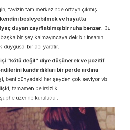
rliğin, tavizin tam merkezinde ortaya çıkmış
ki, kendini besleyebilmek ve hayatta
tiyaç duyan zayıflatılmış bir ruha benzer
. Bu
 başka bir şey kalmayıncaya dek bir insanın
 duygusal bir acı yaratır.
kişi ”kötü değil” diye düşünerek ve pozitif
dilerini kandırdıkları bir perde ardına
şi, beni dünyadaki her şeyden çok seviyor vb.
şki, tamamen belirsizlik,
 şüphe üzerine kuruludur.