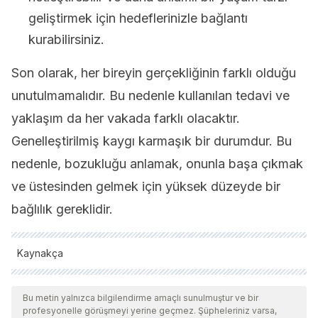
geliştirmek için hedeflerinizle bağlantı
kurabilirsiniz.
Son olarak, her bireyin gerçekliğinin farklı olduğu
unutulmamalıdır. Bu nedenle kullanılan tedavi ve
yaklaşım da her vakada farklı olacaktır.
Genelleştirilmiş kaygı karmaşık bir durumdur. Bu
nedenle, bozukluğu anlamak, onunla başa çıkmak
ve üstesinden gelmek için yüksek düzeyde bir
bağlılık gereklidir.
Kaynakça
Tüm alıntı yapılan kaynaklar, kalitelerini, güvenilirliklerini,
güncelliklerini ve geçerliliklerini sağlamak için ekibimiz
Bu metin yalnızca bilgilendirme amaçlı sunulmuştur ve bir
profesyonelle görüşmeyi yerine geçmez. Şüpheleriniz varsa,
tarafından derinlemesine incelendi. Bu makalenin bibliyografisi