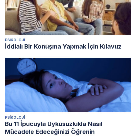
May;115(5):372-9. doi: 10.1111/j.1600-0447.2006.00896.x.
PMID: 17430415.
PSIKOLOJI
İddialı Bir Konuşma Yapmak İçin Kılavuz
PSIKOLOJI
Bu 11 İpucuyla Uykusuzlukla Nasıl
Mücadele Edeceğinizi Öğrenin