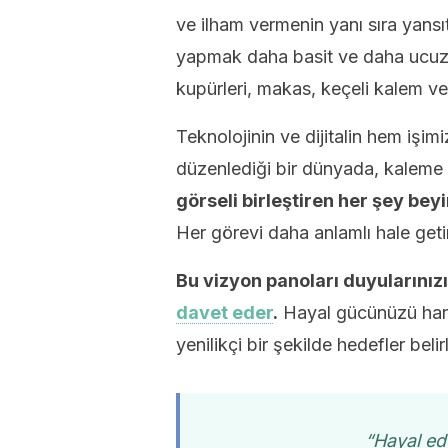
ve ilham vermenin yanı sıra yansıt
yapmak daha basit ve daha ucuz 
kupürleri, makas, keçeli kalem ve
Teknolojinin ve dijitalin hem işim
düzenlediği bir dünyada, kaleme
görseli birleştiren her şey bey
Her görevi daha anlamlı hale getir
Bu vizyon panoları duyularınız
davet eder
.
Hayal gücünüzü harek
yenilikçi bir şekilde hedefler bel
“Hayal ede