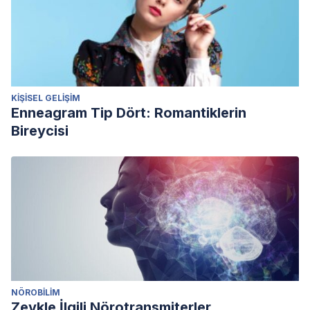
KIŞISEL GELIŞIM
Enneagram Tip Dört: Romantiklerin
Bireycisi
NÖROBILIM
Zevkle İlgili Nörotransmiterler