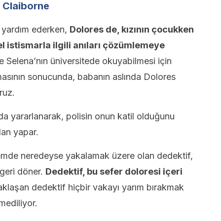
 Claiborne
” yardım ederken,
Dolores de, kızının çocukken
l istismarla ilgili anıları çözümlemeye
ve Selena’nın üniversitede okuyabilmesi için
ınmasının sonucunda, babanın aslında Dolores
ruz.
a yararlanarak, polisin onun katil olduğunu
an yapar.
nemde neredeyse yakalamak üzere olan dedektif,
 geri döner.
Dedektif, bu sefer doloresi içeri
yaklaşan dedektif hiçbir vakayı yarım bırakmak
mediliyor.