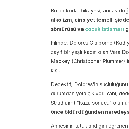
Bu bir korku hikayesi, ancak doğa
alkolizm, cinsiyet temelli şidd
sömürüsü ve
çocuk istismarı
g
Filmde, Dolores Claiborne (Kath
zayıf bir yaşlı kadın olan Vera Do
Mackey (Christopher Plummer) is
kişi.
Dedektif, Dolores’in suçluluğunu
durumdan yola çıkıyor. Yani, dede
Strathairn) “kaza sonucu” ölümün
önce öldürdüğünden neredey
Annesinin tutuklandığını öğrenen