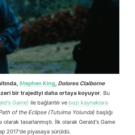
altında,
Stephen King
,
Dolores Claiborne
nzeri bir trajediyi daha ortaya koyuyor
. Bu
ald’s Game)
ile bağlantılı ve
bazı kaynaklara
 Path of the Eclipse (Tutulma Yolunda
) başlığı
ası olarak tasarlanmıştı. İlk olarak Gerald’s Game
ap 2017’de piyasaya sürüldü.