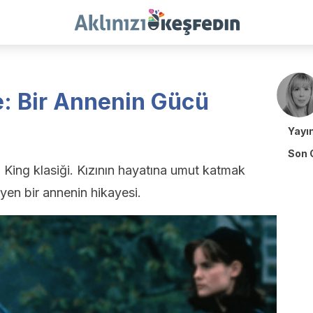
e: Bir Annenin Gücü
Yayı
Son 
 King klasiği. Kızının hayatına umut katmak
en bir annenin hikayesi.