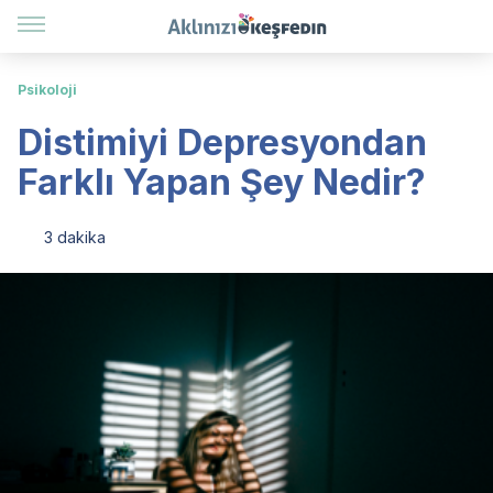
Psikoloji
Distimiyi Depresyondan
Farklı Yapan Şey Nedir?
3 dakika