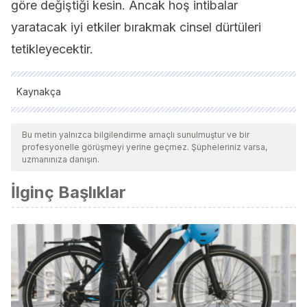
göre değiştiği kesin. Ancak hoş intibalar
yaratacak iyi etkiler bırakmak cinsel dürtüleri
tetikleyecektir.
Kaynakça
Tüm alıntı yapılan kaynaklar, kalitelerini, güvenilirliklerini,
güncelliklerini ve geçerliliklerini sağlamak için ekibimiz
Bu metin yalnızca bilgilendirme amaçlı sunulmuştur ve bir
profesyonelle görüşmeyi yerine geçmez. Şüpheleriniz varsa,
tarafından derinlemesine incelendi. Bu makalenin bibliyografisi
uzmanınıza danışın.
güvenilir ve akademik veya bilimsel doğruluğa sahip olarak
İlginç Başlıklar
kabul edildi.
Vázquez Parra, J. C. (2021). Modelo de cuadrantes del
género y del comportamiento sexual.
Domínguez-Rodrigo, M. (2004).
El origen de la atracción
sexual humana
(Vol. 4). Ediciones akal.
Copulsky, D., & Hammack, P. L. (2021). Asexuality,
Graysexuality, and Demisexuality: Distinctions in Desire,