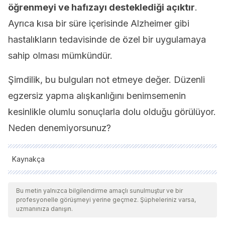
öğrenmeyi ve hafızayı desteklediği açıktır
.
Ayrıca kısa bir süre içerisinde Alzheimer gibi
hastalıkların tedavisinde de özel bir uygulamaya
sahip olması mümkündür.
Şimdilik, bu bulguları not etmeye değer. Düzenli
egzersiz yapma alışkanlığını benimsemenin
kesinlikle olumlu sonuçlarla dolu olduğu görülüyor.
Neden denemiyorsunuz?
Kaynakça
Tüm alıntı yapılan kaynaklar, kalitelerini, güvenilirliklerini,
güncelliklerini ve geçerliliklerini sağlamak için ekibimiz
Bu metin yalnızca bilgilendirme amaçlı sunulmuştur ve bir
profesyonelle görüşmeyi yerine geçmez. Şüpheleriniz varsa,
tarafından derinlemesine incelendi. Bu makalenin bibliyografisi
uzmanınıza danışın.
güvenilir ve akademik veya bilimsel doğruluğa sahip olarak