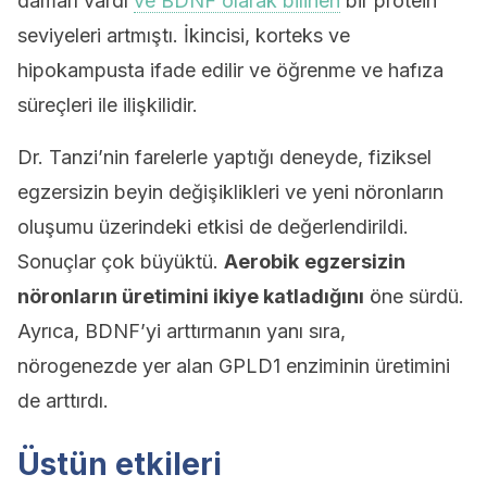
damarı vardı
ve BDNF olarak bilinen
bir protein
seviyeleri artmıştı. İkincisi, korteks ve
hipokampusta ifade edilir ve öğrenme ve hafıza
süreçleri ile ilişkilidir.
Dr. Tanzi’nin farelerle yaptığı deneyde, fiziksel
egzersizin beyin değişiklikleri ve yeni nöronların
oluşumu üzerindeki etkisi de değerlendirildi.
Sonuçlar çok büyüktü.
Aerobik
egzersizin
nöronların üretimini ikiye katladığını
öne sürdü.
Ayrıca, BDNF’yi arttırmanın yanı sıra,
nörogenezde yer alan GPLD1 enziminin üretimini
de arttırdı.
Üstün etkileri