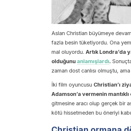
Aslan Christian büyümeye devam et
fazla besin tüketiyordu. Ona yeme
mal oluyordu.
Artık Londra’da
olduğunu
anlamışlardı
.
Sonuçta 
zaman dost canlısı olmuştu, ama 
İki film oyuncusu
Christian’ı zi
Adamson’a vermenin mantıklı o
gitmesine aracı olup gerçek bir a
kötü hissetmeden bu öneriyi kabul 
Christian ormana d