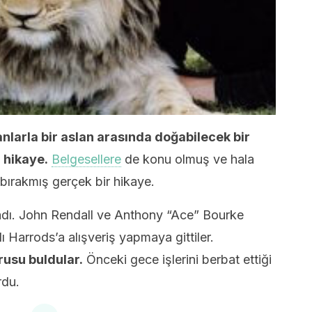
anlarla bir aslan arasında doğabilecek bir
r hikaye.
Belgesellere
de konu olmuş ve hala
bırakmış gerçek bir hikaye.
dı. John Rendall ve Anthony “Ace” Bourke
lı Harrods’a alışveriş yapmaya gittiler.
vrusu buldular.
Önceki gece işlerini berbat ettiği
rdu.