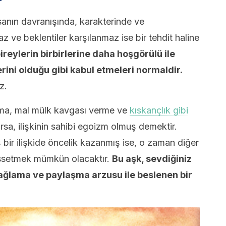
insanın davranışında, karakterinde ve
az ve beklentiler karşılanmaz ise bir tehdit haline
ireylerin birbirlerine daha hoşgörülü ile
rini olduğu gibi kabul etmeleri normaldir.
z.
kurma, mal mülk kavgası verme ve
kıskançlık gibi
, ilişkinin sahibi egoizm olmuş demektir.
bir ilişkide öncelik kazanmış ise, o zaman diğer
issetmek mümkün olacaktır.
Bu aşk, sevdiğiniz
sağlama ve paylaşma arzusu ile beslenen bir