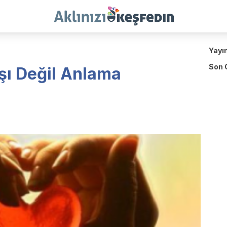
Yayı
Son 
şı Değil Anlama