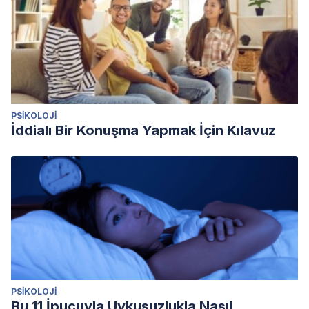
aphantasia.
Cortex
,
74
, 336-337.
PSIKOLOJI
İddialı Bir Konuşma Yapmak İçin Kılavuz
PSIKOLOJI
Bu 11 İpucuyla Uykusuzlukla Nasıl