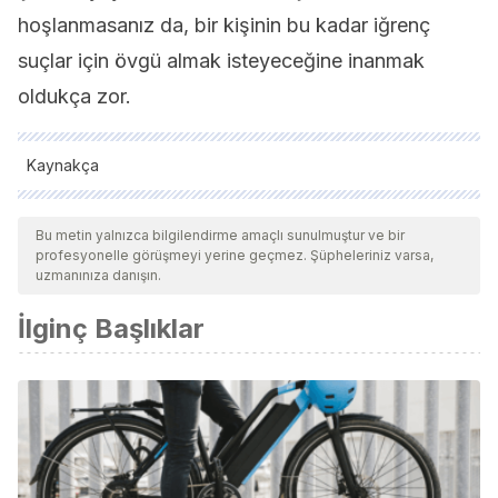
hoşlanmasanız da, bir kişinin bu kadar iğrenç
suçlar için övgü almak isteyeceğine inanmak
oldukça zor.
Kaynakça
Tüm alıntı yapılan kaynaklar, kalitelerini, güvenilirliklerini,
güncelliklerini ve geçerliliklerini sağlamak için ekibimiz
Bu metin yalnızca bilgilendirme amaçlı sunulmuştur ve bir
profesyonelle görüşmeyi yerine geçmez. Şüpheleriniz varsa,
tarafından derinlemesine incelendi. Bu makalenin bibliyografisi
uzmanınıza danışın.
güvenilir ve akademik veya bilimsel doğruluğa sahip olarak
İlginç Başlıklar
kabul edildi.
Oiharbide, M. H., Lasa, N. B., & Manterola, A. G. THOMAS
QUICK: CASO DE CONSTRUCCIÓN DE UN ASESINO EN
SERIE.