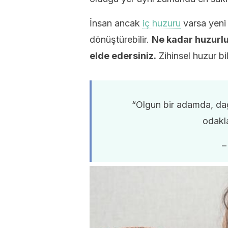
İnsan ancak
iç huzuru
varsa yeni 
dönüştürebilir.
Ne kadar huzurlu
elde edersiniz.
Zihinsel huzur bi
“Olgun bir adamda, dağı
odakla
–