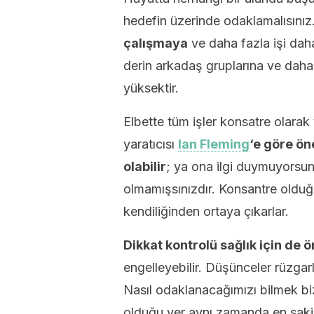
hedefin üzerinde odaklamalısınız
çalışmaya
ve daha fazla işi daha 
derin arkadaş gruplarına ve daha 
yüksektir.
Elbette tüm işler konsatre olarak
yaratıcısı
Ian Fleming
‘e göre ön
olabilir
; ya ona ilgi duymuyorsun
olmamışsınızdır. Konsantre oldu
kendiliğinden ortaya çıkarlar.
Dikkat kontrolü sağlık için de ö
engelleyebilir. Düşünceler rüzgarl
Nasıl odaklanacağımızı bilmek bi
olduğu yer aynı zamanda en sakin