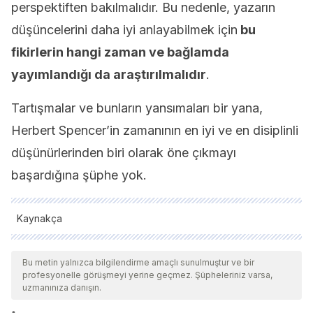
perspektiften bakılmalıdır. Bu nedenle, yazarın
düşüncelerini daha iyi anlayabilmek için
bu
fikirlerin hangi zaman ve bağlamda
yayımlandığı da araştırılmalıdır
.
Tartışmalar ve bunların yansımaları bir yana,
Herbert Spencer’in zamanının en iyi ve en disiplinli
düşünürlerinden biri olarak öne çıkmayı
başardığına şüphe yok.
Kaynakça
Tüm alıntı yapılan kaynaklar, kalitelerini, güvenilirliklerini,
güncelliklerini ve geçerliliklerini sağlamak için ekibimiz
Bu metin yalnızca bilgilendirme amaçlı sunulmuştur ve bir
profesyonelle görüşmeyi yerine geçmez. Şüpheleriniz varsa,
tarafından derinlemesine incelendi. Bu makalenin bibliyografisi
uzmanınıza danışın.
güvenilir ve akademik veya bilimsel doğruluğa sahip olarak