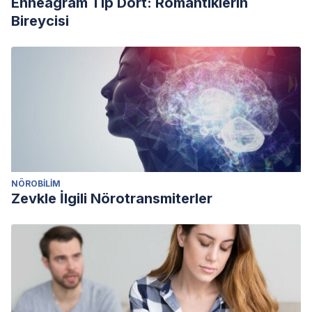
Enneagram Tip Dört: Romantiklerin
Bireycisi
NÖROBILIM
Zevkle İlgili Nörotransmiterler