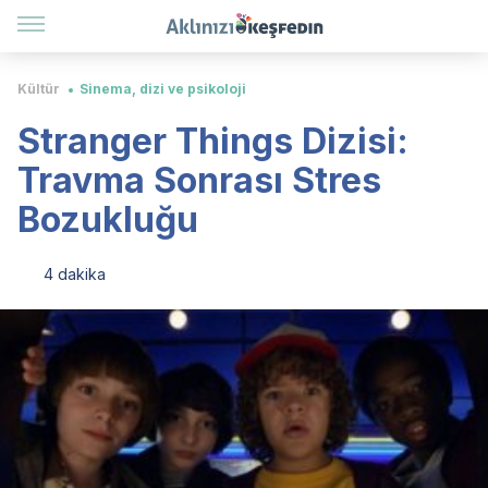
Kültür
Sinema, dizi ve psikoloji
Stranger Things Dizisi:
Travma Sonrası Stres
Bozukluğu
4 dakika