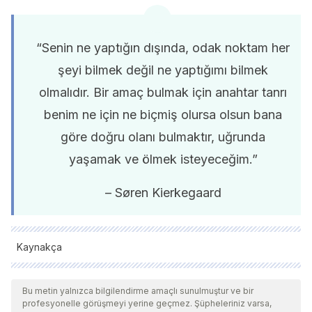
“Senin ne yaptığın dışında, odak noktam her
şeyi bilmek değil ne yaptığımı bilmek
olmalıdır. Bir amaç bulmak için anahtar tanrı
benim ne için ne biçmiş olursa olsun bana
göre doğru olanı bulmaktır, uğrunda
yaşamak ve ölmek isteyeceğim.”
– Søren Kierkegaard
Kaynakça
Tüm alıntı yapılan kaynaklar, kalitelerini, güvenilirliklerini,
güncelliklerini ve geçerliliklerini sağlamak için ekibimiz
Bu metin yalnızca bilgilendirme amaçlı sunulmuştur ve bir
profesyonelle görüşmeyi yerine geçmez. Şüpheleriniz varsa,
tarafından derinlemesine incelendi. Bu makalenin bibliyografisi