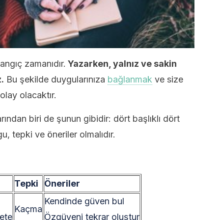
angıç ​​zamanıdır.
Yazarken, yalnız ve sakin
.
Bu şekilde duygularınıza
bağlanmak
ve size
lay olacaktır.
dan biri de şunun gibidir: dört başlıklı dört
u, tepki ve öneriler olmalıdır.
u
Tepki
Öneriler
Kendinde güven bul
Kaçma
ete
Özgüveni tekrar oluştur