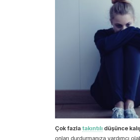
Çok fazla
takıntılı
düşünce kalıpl
onları durdurmanıza yardımcı olabi