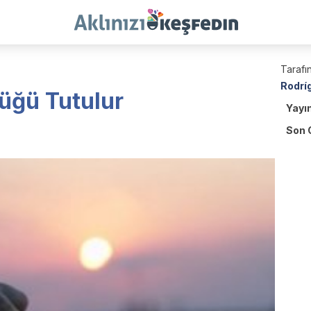
Tarafın
Rodrí
üğü Tutulur
Yayı
Son 