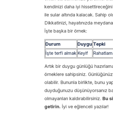
kendinizi daha iyi hissettireceğin
ile sular altında kalacak. Sahip o
Dikkatinizi, hayatınızda meydana
İşte başka bir örnek:
Durum
Duygu
Tepki
İşte terfi almak
Keyif
Rahatlam
Artık bir duygu günlüğü hazırlam
örneklere sahipsiniz. Günlüğünüz
olabilir. Bununla birlikte, bunu 
duyduğunuzu düşünüyorsanız başka
olmayanları kaldırabilirsiniz.
Bu
s
getirin.
İyi ve eğlenceli yazılar!