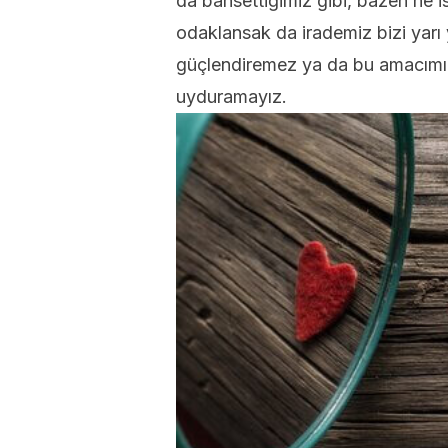
da bahsettiğimiz gibi, bazen ne 
odaklansak da irademiz bizi yarı
güçlendiremez ya da bu amacımız
uyduramayız.