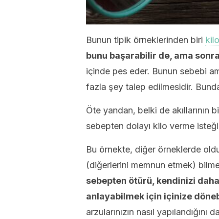
Bunun tipik örneklerinden biri
kil
bunu başarabilir de, ama sonra
içinde pes eder. Bunun sebebi am
fazla şey talep edilmesidir. Bund
Öte yandan, belki de akıllarının bir
sebepten dolayı kilo verme isteği y
Bu örnekte, diğer örneklerde old
(diğerlerini memnun etmek) bilmed
sebepten ötürü, kendinizi daha 
anlayabilmek için içinize döne
arzularınızın nasıl yapılandığını d