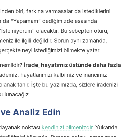
inden biri, farkına varmasalar da istediklerini
 ya da “Yapamam” dediğimizde esasında
“İstemiyorum” olacaktır. Bu sebepten ötürü,
niz ile ilgili değildir. Sorun aynı zamanda,
erçekte neyi istediğimizi bilmekte yatar.
önemlidir?
İrade, hayatımız üstünde daha fazla
rademiz, hayatlarımızı kalbimiz ve inancımız
nak tanır. İşte bu yazımızda, sizlere iradenizi
bulunacağız.
 ve Analiz Edin
l dayanak noktası
kendinizi bilmenizdir
. Yukarıda