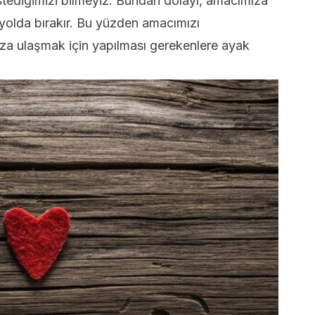
istediğimizi bilmeyiz. Bundan dolayı, amacımıza
 yolda bırakır. Bu yüzden amacımızı
a ulaşmak için yapılması gerekenlere ayak