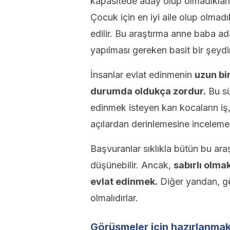
kapasitede aday olup olmadıkların
Çocuk için en iyi aile olup olmadık
edilir. Bu araştırma anne baba ad
yapılması gereken basit bir şeydir
İnsanlar evlat edinmenin
uzun bi
durumda oldukça zordur.
Bu sü
edinmek isteyen karı kocaların iş
açılardan derinlemesine incelemeli
Başvuranlar sıklıkla bütün bu araş
düşünebilir. Ancak,
sabırlı olm
evlat edinmek.
Diğer yandan, gör
olmalıdırlar.
Görüşmeler için hazırlanma