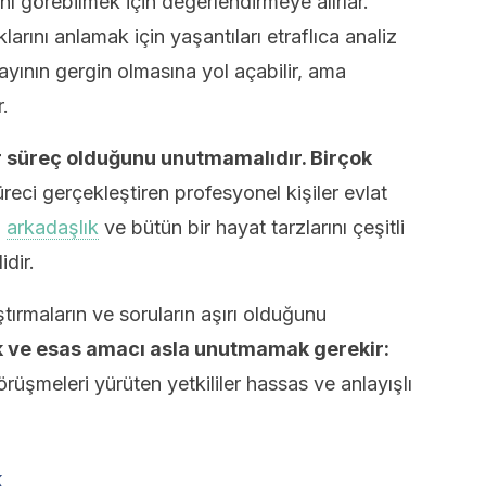
ı görebilmek için değerlendirmeye alırlar.
larını anlamak için yaşantıları etraflıca analiz
ayının gergin olmasına yol açabilir, ama
.
r süreç olduğunu unutmamalıdır. Birçok
reci gerçekleştiren profesyonel kişiler evlat
,
arkadaşlık
ve bütün bir hayat tarzlarını çeşitli
dir.
tırmaların ve soruların aşırı olduğunu
ak ve esas amacı asla unutmamak gerekir:
üşmeleri yürüten yetkililer hassas ve anlayışlı
k