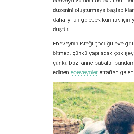
ebeveyn ve hem de evlat edinilen ç
düzenini oluşturmaya başladıkları
daha iyi bir gelecek kurmak için yapı
düştür.
Ebeveynin isteği çocuğu eve götür
bitmez, çünkü yapılacak çok şey 
çünkü bazı anne babalar bundan so
edinen
ebeveynler
etraftan gelen 