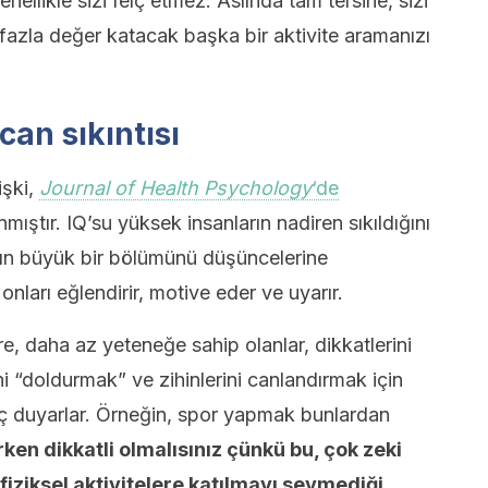
nellikle sizi felç etmez. Aslında tam tersine, sizi
fazla değer katacak başka bir aktivite aramanızı
can sıkıntısı
işki,
Journal of Health Psychology
‘de
mıştır. IQ’su yüksek insanların nadiren sıkıldığını
ının büyük bir bölümünü düşüncelerine
nları eğlendirir, motive eder ve uyarır.
e, daha az yeteneğe sahip olanlar, dikkatlerini
ni “doldurmak” ve zihinlerini canlandırmak için
yaç duyarlar. Örneğin, spor yapmak bunlardan
en dikkatli olmalısınız çünkü bu, çok zeki
fiziksel aktivitelere katılmayı sevmediği