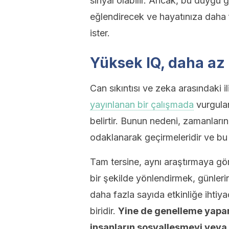
sinyal olabilir. Ancak, bu duygu ge
eğlendirecek ve hayatınıza daha 
ister.
Yüksek IQ, daha az 
Can sıkıntısı ve zeka arasındaki il
yayınlanan bir çalışmada
vurgulan
belirtir. Bunun nedeni, zamanlar
odaklanarak geçirmeleridir ve bu o
Tam tersine, aynı araştırmaya gör
bir şekilde yönlendirmek, günleri
daha fazla sayıda etkinliğe ihti
biridir.
Yine de genelleme yapark
insanların sosyalleşmeyi veya 