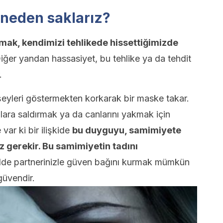
 neden saklarız?
ak, kendimizi tehlikede hissettiğimizde
ğer yandan hassasiyet, bu tehlike ya da tehdit
.
 şeyleri göstermekten korkarak bir maske takar.
nlara saldırmak ya da canlarını yakmak için
var ki bir ilişkide
bu duyguyu, samimiyete
z gerekir. Bu samimiyetin tadını
lde partnerinizle güven bağını kurmak mümkün
 güvendir.