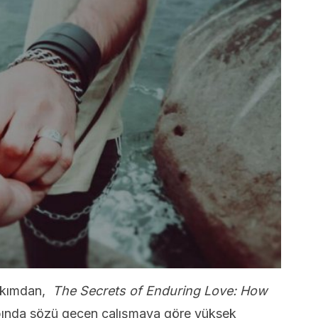
 bakımdan,
The Secrets of Enduring Love: How
bında sözü geçen çalışmaya göre yüksek