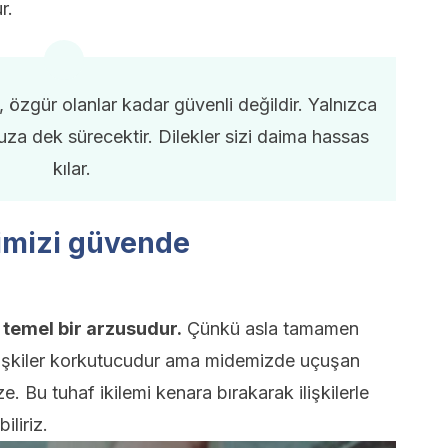
r.
k, özgür olanlar kadar güvenli değildir. Yalnızca
za dek sürecektir. Dilekler sizi daima hassas
kılar.
imizi güvende
 temel bir arzusudur.
Çünkü asla tamamen
 İlişkiler korkutucudur ama midemizde uçuşan
ze. Bu tuhaf ikilemi kenara bırakarak ilişkilerle
iliriz.