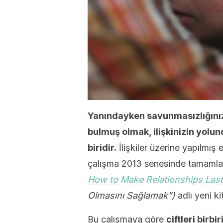
Yanındayken savunmasızlığınızı
bulmuş olmak, ilişkinizin yolun
biridir.
İlişkiler üzerine yapılmış
çalışma 2013 senesinde tamaml
How to Make Relationships Last
Olmasını Sağlamak”)
adlı yeni ki
Bu çalışmaya göre
çiftleri birb