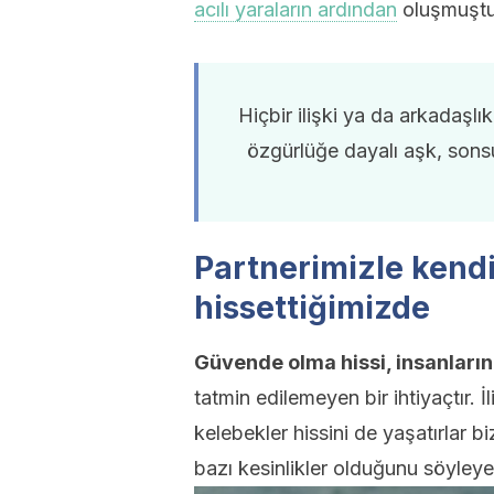
acılı yaraların ardından
oluşmuştu
Hiçbir ilişki ya da arkadaşlı
özgürlüğe dayalı aşk, sonsu
Partnerimizle kend
hissettiğimizde
Güvende olma hissi, insanların
tatmin edilemeyen bir ihtiyaçtır.
kelebekler hissini de yaşatırlar bi
bazı kesinlikler olduğunu söyleyeb