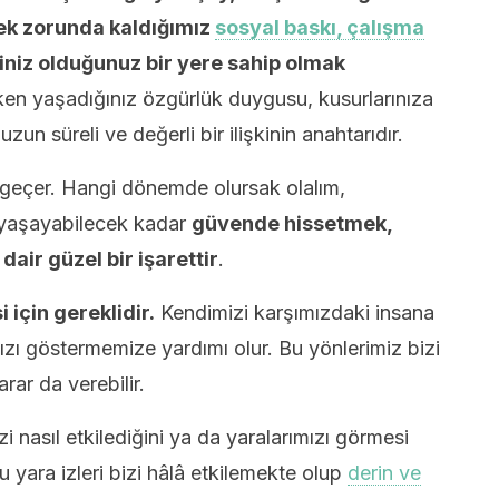
mek zorunda kaldığımız
sosyal baskı, çalışma
niz olduğunuz bir yere sahip olmak
yken yaşadığınız özgürlük duygusu, kusurlarınıza
zun süreli ve değerli bir ilişkinin anahtarıdır.
n geçer. Hangi dönemde olursak olalım,
ı yaşayabilecek kadar
güvende hissetmek,
dair güzel bir işarettir
.
 için gereklidir.
Kendimizi karşımızdaki insana
zı göstermemize yardımı olur. Bu yönlerimiz bizi
arar da verebilir.
zi nasıl etkilediğini ya da yaralarımızı görmesi
Bu yara izleri bizi hâlâ etkilemekte olup
derin ve