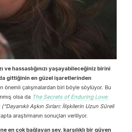
 ve hassaslığınızı yaşayabileceğiniz birini
da gittiğinin en güzel işaretlerinden
 en önemli çalışmalardan biri böyle söylüyor. Bu
anmış olsa da
The Secrets of Enduring Love:
(“Dayanıklı Aşkın Sırları: İlişkilerin Uzun Süreli
tapta araştırmanın sonuçları veriliyor.
irine en çok bağlayan şey, karşılıklı bir güven